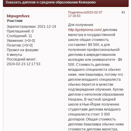
Заказать диплом о среднем образовании Кемерово
Поделиться
2023-02-07
1
bbpugmfuvx
17:16:53
Участник
Для получения
Зарегистрирован
: 2021-12-19
http://gzdiploma.com/
диплома
Приглашений:
0
магистра в государственной
Сообщений:
11
школе общая стоимость
Уважение:
[+0/-0]
составляет $9 500, а для
Позитив:
[+0/-0]
получения профессиональной
Провел на форуме:
диплома в аккредитованном
4 минуты
Последний визит:
колледже или университете - $6
2024-02-23 12:17:53
500. Стоимость диплома
младшего специалиста обычно
ниже, чем бакалавра, потому что
диплом младшего специалиста
обычно берется в качестве
подтверждения обучения. Куплю
диплом о неполном образовании
Назрань. В частной средней
школе в Нью-Йорке получение
студентами диплома младшего
специалиста стоит 3 300
долларов. Общая стоимость
диплома бакалавра обычно ниже
стоимости диплома магистра,